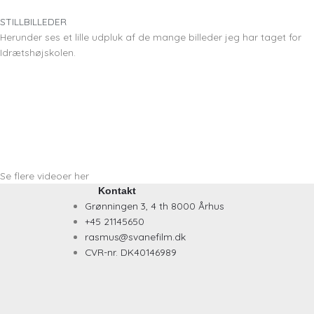
STILLBILLEDER
Herunder ses et lille udpluk af de mange billeder jeg har taget for
Idrætshøjskolen.
Se flere videoer her
Kontakt
Grønningen 3, 4 th 8000 Århus
+45 21145650
rasmus@svanefilm.dk
CVR-nr. DK40146989