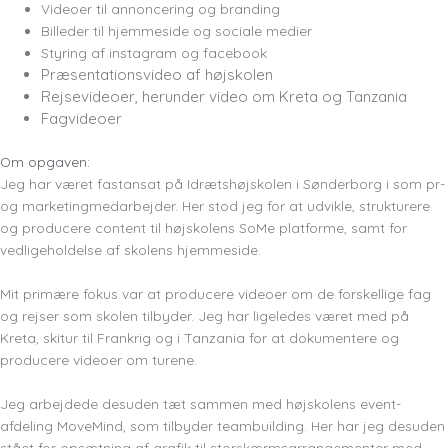
Videoer til annoncering og branding
Billeder til hjemmeside og sociale medier
Styring af instagram og facebook
Præsentationsvideo af højskolen
Rejsevideoer, herunder video om Kreta og Tanzania
Fagvideoer
Om opgaven:
Jeg har været fastansat på Idrætshøjskolen i Sønderborg i som pr-
og marketingmedarbejder. Her stod jeg for at udvikle, strukturere
og producere content til højskolens SoMe platforme, samt for
vedligeholdelse af skolens hjemmeside.
Mit primære fokus var at producere videoer om de forskellige fag
og rejser som skolen tilbyder. Jeg har ligeledes været med på
Kreta, skitur til Frankrig og i Tanzania for at dokumentere og
producere videoer om turene.
Jeg arbejdede desuden tæt sammen med højskolens event-
afdeling MoveMind, som tilbyder teambuilding. Her har jeg desuden
stået for opsætning af grafik til storskærmsarrangementer med