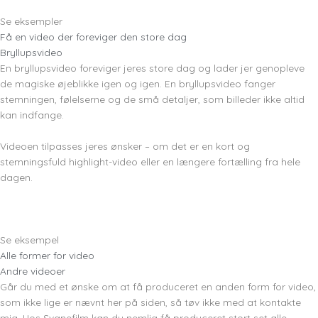
Se eksempler
Få en video der foreviger den store dag
Bryllupsvideo
En bryllupsvideo foreviger jeres store dag og lader jer genopleve
de magiske øjeblikke igen og igen. En bryllupsvideo fanger
stemningen, følelserne og de små detaljer, som billeder ikke altid
kan indfange.
Videoen tilpasses jeres ønsker – om det er en kort og
stemningsfuld highlight-video eller en længere fortælling fra hele
dagen.
Se eksempel
Alle former for video
Andre videoer
Går du med et ønske om at få produceret en anden form for video,
som ikke lige er nævnt her på siden, så tøv ikke med at kontakte
mig. Hos Svanefilm kan du nemlig få produceret stort set alle