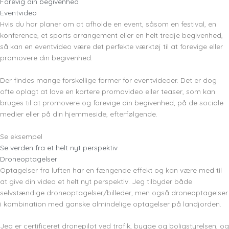
Forevig din begivenhed
Eventvideo
Hvis du har planer om at afholde en event, såsom en festival, en
konference, et sports arrangement eller en helt tredje begivenhed,
så kan en eventvideo være det perfekte værktøj til at forevige eller
promovere din begivenhed.
Der findes mange forskellige former for eventvideoer. Det er dog
ofte oplagt at lave en kortere promovideo eller teaser, som kan
bruges til at promovere og forevige din begivenhed, på de sociale
medier eller på din hjemmeside, efterfølgende.
Se eksempel
Se verden fra et helt nyt perspektiv
Droneoptagelser
Optagelser fra luften har en fængende effekt og kan være med til
at give din video et helt nyt perspektiv. Jeg tilbyder både
selvstændige droneoptagelser/billeder, men også droneoptagelser
i kombination med ganske almindelige optagelser på landjorden.
Jeg er certificeret dronepilot ved trafik, bygge og boligstyrelsen, og