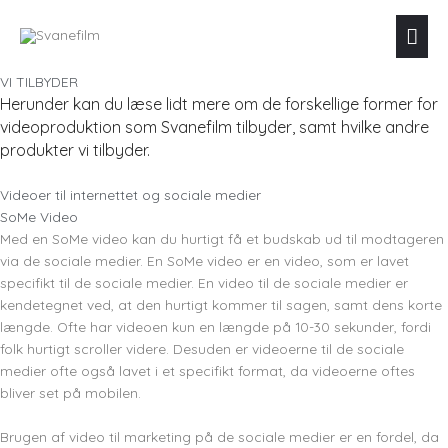
Skip
Mai
to
content
Men
VI TILBYDER
Herunder kan du læse lidt mere om de forskellige former for
videoproduktion som Svanefilm tilbyder, samt hvilke andre
produkter vi tilbyder.
Videoer til internettet og sociale medier
SoMe Video
Med en SoMe video kan du hurtigt få et budskab ud til modtageren
via de sociale medier. En SoMe video er en video, som er lavet
specifikt til de sociale medier. En video til de sociale medier er
kendetegnet ved, at den hurtigt kommer til sagen, samt dens korte
længde. Ofte har videoen kun en længde på 10-30 sekunder, fordi
folk hurtigt scroller videre. Desuden er videoerne til de sociale
medier ofte også lavet i et specifikt format, da videoerne oftes
bliver set på mobilen.
Brugen af video til marketing på de sociale medier er en fordel, da