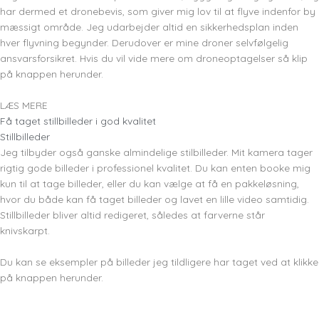
har dermed et dronebevis, som giver mig lov til at flyve indenfor by
mæssigt område. Jeg udarbejder altid en sikkerhedsplan inden
hver flyvning begynder. Derudover er mine droner selvfølgelig
ansvarsforsikret. Hvis du vil vide mere om droneoptagelser så klip
på knappen herunder.
LÆS MERE
Få taget stillbilleder i god kvalitet
Stillbilleder
Jeg tilbyder også ganske almindelige stilbilleder. Mit kamera tager
rigtig gode billeder i professionel kvalitet. Du kan enten booke mig
kun til at tage billeder, eller du kan vælge at få en pakkeløsning,
hvor du både kan få taget billeder og lavet en lille video samtidig.
Stillbilleder bliver altid redigeret, således at farverne står
knivskarpt.
Du kan se eksempler på billeder jeg tildligere har taget ved at klikke
på knappen herunder.