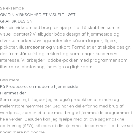
Se eksempel
GIV DIN VIRKSOMHED ET VISUELT LØFT
GRAFISK DESIGN
Har din virksomhed brug for hjælp til at få skabt en samlet
visuel identitet? Vi tilbyder både design af hjemmeside og
diverse markedsføringsmaterialer såsom logoer, flyers,
plakater, illustrationer og visitkort. Formålet er at skabe design,
der fremstår unikt og lækkert og som fanger kundernes
interesse. Vi arbejder i adobe-pakken med programmer som
illustrator, photoshop, indesign og lightroom.
Læs mere
Få Produceret en moderne hjemmeside
Hjemmesider
Som noget nyt tilbyder jeg nu også produktion af mindre og
mellemstore hjemmesider. Jeg har en del erfaring med brug af
wordpress, som er et af de mest brugte hjemmeside programmer i
hele verden. Desuden kan jeg hjælpe med at lave søgemaskine-
optimering (SEO), således at din hjemmeside kommer til at blive set
noget mere på google.