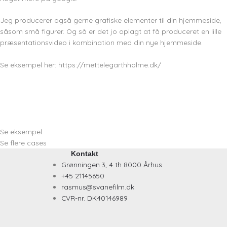
Jeg producerer også gerne grafiske elementer til din hjemmeside,
såsom små figurer. Og så er det jo oplagt at få produceret en lille
præsentationsvideo i kombination med din nye hjemmeside.
Se eksempel her:
https://mettelegarthholme.dk/
Se eksempel
Se flere cases
Kontakt
Grønningen 3, 4 th 8000 Århus
+45 21145650
rasmus@svanefilm.dk
CVR-nr. DK40146989