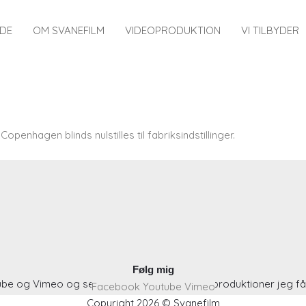
IDE
OM SVANEFILM
VIDEOPRODUKTION
VI TILBYDER
enhagen blinds nulstilles til fabriksindstillinger.
Følg mig
be og Vimeo og se hvilke spændende videoproduktioner jeg får
Facebook
Youtube
Vimeo
Copyright 2026 © Svanefilm