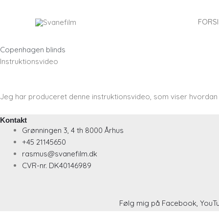
Skip
to
FORS
content
Copenhagen blinds
Instruktionsvideo
Jeg har produceret denne instruktionsvideo, som viser hvordan Cop
Kontakt
Grønningen 3, 4 th 8000 Århus
+45 21145650
rasmus@svanefilm.dk
CVR-nr. DK40146989
Følg mig på Facebook, YouTu