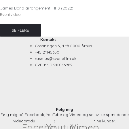
James Bond arrangement - IHS (2022)
Eventvideo
SE FLERE
Kontakt
Grønningen 3, 4 th 8000 Århus
+45 21145650
rasmus@svanefilm.dk
CVR-nr. DK40146989
Følg mig
Følg mig på Facebook, YouTube og Vimeo og se hvilke spændende
videoproduktioner jeg får produceret for mine kunder.
Facebook
Youtube
Vimeo